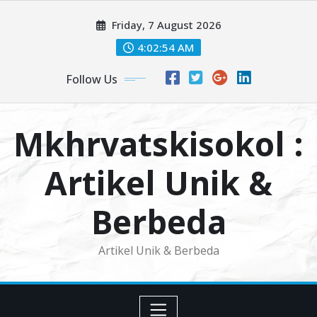
Skip
Friday, 7 August 2026
to
content
4:02:54 AM
Follow Us
Mkhrvatskisokol :
Artikel Unik &
Berbeda
Artikel Unik & Berbeda