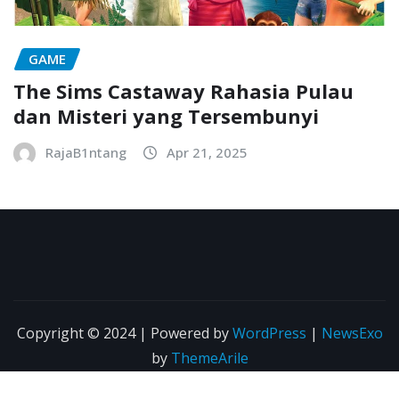
GAME
The Sims Castaway Rahasia Pulau
dan Misteri yang Tersembunyi
RajaB1ntang
Apr 21, 2025
Copyright © 2024 | Powered by
WordPress
|
NewsExo
by
ThemeArile