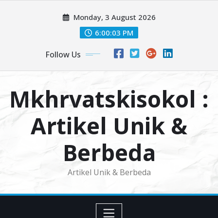
Skip
Monday, 3 August 2026
to
content
6:00:04 PM
Follow Us
Mkhrvatskisokol :
Artikel Unik &
Berbeda
Artikel Unik & Berbeda