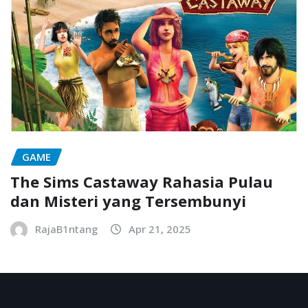
GAME
The Sims Castaway Rahasia Pulau
dan Misteri yang Tersembunyi
RajaB1ntang
Apr 21, 2025