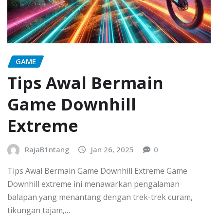
GAME
Tips Awal Bermain
Game Downhill
Extreme
RajaB1ntang
Jan 26, 2025
0
Tips Awal Bermain Game Downhill Extreme Game
Downhill extreme ini menawarkan pengalaman
balapan yang menantang dengan trek-trek curam,
tikungan tajam,…