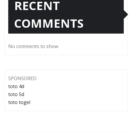
RECENT
COMMENTS
No comments to show.
SPONSORED
toto 4d
toto 5d
toto togel