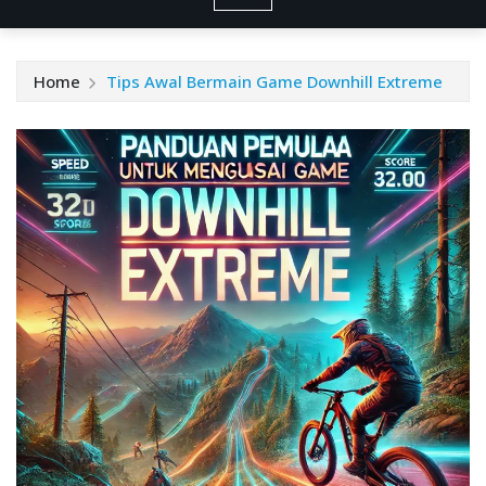
Home
Tips Awal Bermain Game Downhill Extreme