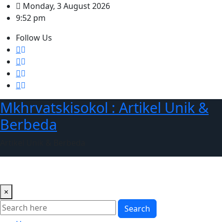
Skip
Monday, 3 August 2026
to
9:52 pm
content
Follow Us
Mkhrvatskisokol : Artikel Unik &
Berbeda
Artikel Unik & Berbeda
×
Search