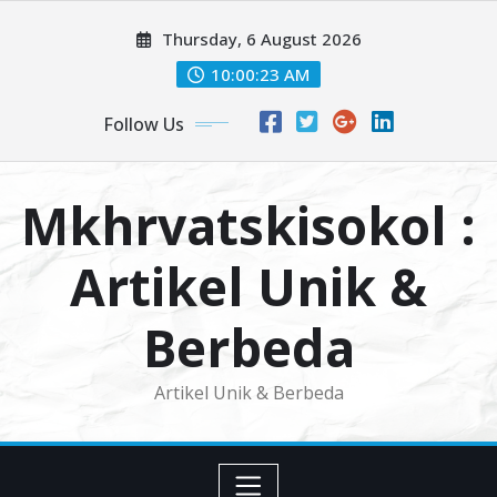
Skip
Thursday, 6 August 2026
to
content
10:00:24 AM
Follow Us
Mkhrvatskisokol :
Artikel Unik &
Berbeda
Artikel Unik & Berbeda