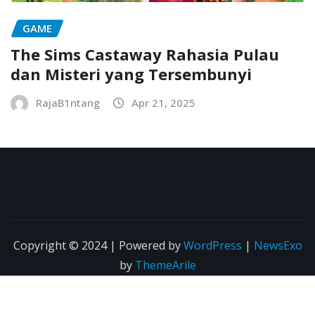
GAME
The Sims Castaway Rahasia Pulau
dan Misteri yang Tersembunyi
RajaB1ntang
Apr 21, 2025
Copyright © 2024 | Powered by
WordPress
|
NewsExo
by
ThemeArile
NEWS
GAME
SPORT
SEJARAH
Animasi