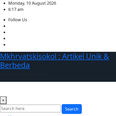
Skip
Monday, 10 August 2026
to
6:17 am
content
Follow Us
Mkhrvatskisokol : Artikel Unik &
Berbeda
Artikel Unik & Berbeda
×
Search