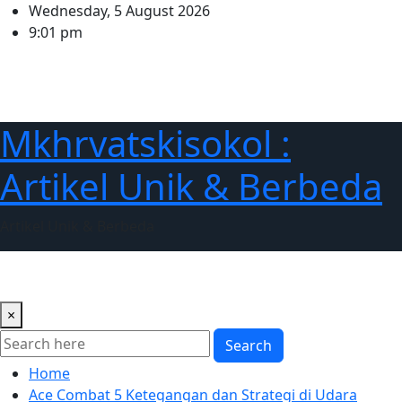
Skip
Wednesday, 5 August 2026
to
9:01 pm
content
Mkhrvatskisokol :
Artikel Unik & Berbeda
Artikel Unik & Berbeda
NEWS
GAME
SPORT
SEJARAH
Animasi
×
Search
Home
Ace Combat 5 Ketegangan dan Strategi di Udara