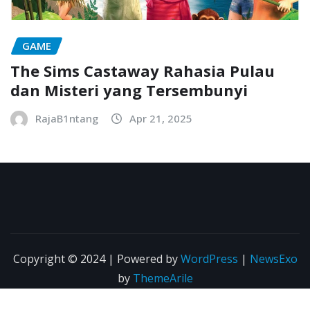
GAME
The Sims Castaway Rahasia Pulau
dan Misteri yang Tersembunyi
RajaB1ntang
Apr 21, 2025
Copyright © 2024 | Powered by
WordPress
|
NewsExo
by
ThemeArile