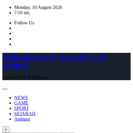
Skip
Monday, 10 August 2026
to
7:10 am
content
Follow Us
Mkhrvatskisokol : Artikel Unik &
Berbeda
Artikel Unik & Berbeda
NEWS
GAME
SPORT
SEJARAH
Animasi
×