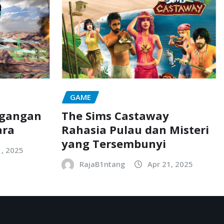
GAME
The Sims Castaway
egangan
Rahasia Pulau dan Misteri
ara
yang Tersembunyi
, 2025
RajaB1ntang
Apr 21, 2025