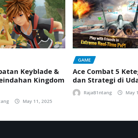
GAME
batan Keyblade &
Ace Combat 5 Ket
Keindahan Kingdom
dan Strategi di Ud
RajaB1ntang
May 1
tang
May 11, 2025