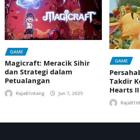
GAME
GAME
Magicraft: Meracik Sihir
dan Strategi dalam
Persaha
Petualangan
Takdir 
Hearts II
RajaB1ntang
Jun 7, 2025
RajaB1n