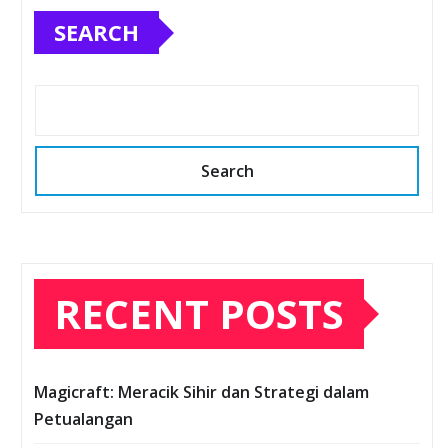
SEARCH
Search
RECENT POSTS
Magicraft: Meracik Sihir dan Strategi dalam
Petualangan