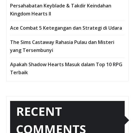
Persahabatan Keyblade & Takdir Keindahan
Kingdom Hearts II
Ace Combat 5 Ketegangan dan Strategi di Udara
The Sims Castaway Rahasia Pulau dan Misteri
yang Tersembunyi
Apakah Shadow Hearts Masuk dalam Top 10 RPG
Terbaik
RECENT
COMMENTS