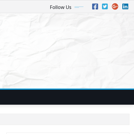
Follow Us