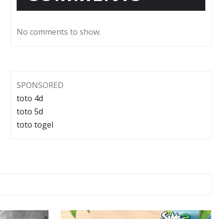
No comments to show.
SPONSORED
toto 4d
toto 5d
toto togel