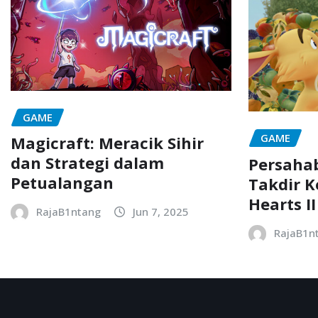
GAME
GAME
Magicraft: Meracik Sihir
dan Strategi dalam
Persaha
Petualangan
Takdir 
Hearts II
RajaB1ntang
Jun 7, 2025
RajaB1n