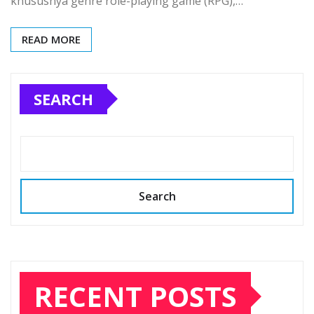
khususnya genre role-playing game (RPG),…
READ MORE
SEARCH
Search
RECENT POSTS