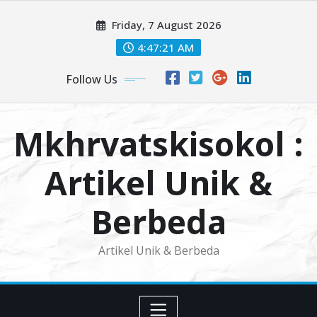
Skip
Friday, 7 August 2026
to
content
4:47:21 AM
Follow Us
Mkhrvatskisokol :
Artikel Unik &
Berbeda
Artikel Unik & Berbeda