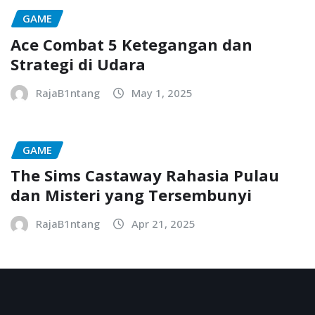
GAME
Ace Combat 5 Ketegangan dan
Strategi di Udara
RajaB1ntang
May 1, 2025
GAME
The Sims Castaway Rahasia Pulau
dan Misteri yang Tersembunyi
RajaB1ntang
Apr 21, 2025