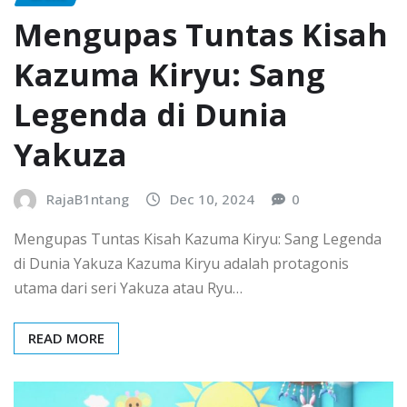
Mengupas Tuntas Kisah
Kazuma Kiryu: Sang
Legenda di Dunia
Yakuza
RajaB1ntang
Dec 10, 2024
0
Mengupas Tuntas Kisah Kazuma Kiryu: Sang Legenda
di Dunia Yakuza Kazuma Kiryu adalah protagonis
utama dari seri Yakuza atau Ryu…
READ MORE