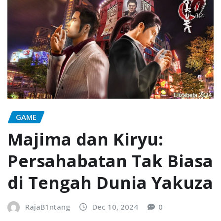
GAME
Majima dan Kiryu:
Persahabatan Tak Biasa
di Tengah Dunia Yakuza
RajaB1ntang
Dec 10, 2024
0