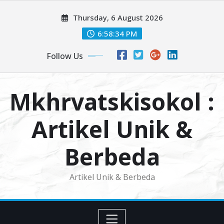
Skip
Thursday, 6 August 2026
to
content
6:58:35 PM
Follow Us
Mkhrvatskisokol :
Artikel Unik &
Berbeda
Artikel Unik & Berbeda