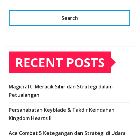
Search
RECENT POSTS
Magicraft: Meracik Sihir dan Strategi dalam
Petualangan
Persahabatan Keyblade & Takdir Keindahan
Kingdom Hearts II
Ace Combat 5 Ketegangan dan Strategi di Udara