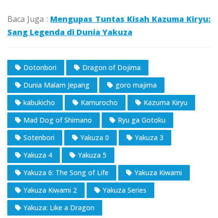
Baca Juga :
Mengupas Tuntas Kisah Kazuma Kiryu:
Sang Legenda di Dunia Yakuza
Dotonbori
Dragon of Dojima
Dunia Malam Jepang
goro majima
kabukicho
Kamurocho
Kazuma Kiryu
Mad Dog of Shimano
Ryu ga Gotoku
Sotenbori
Yakuza 0
Yakuza 3
Yakuza 4
Yakuza 5
Yakuza 6: The Song of Life
Yakuza Kiwami
Yakuza Kiwami 2
Yakuza Series
Yakuza: Like a Dragon