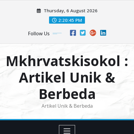
Skip
Thursday, 6 August 2026
to
content
2:20:47 PM
Follow Us
Mkhrvatskisokol :
Artikel Unik &
Berbeda
Artikel Unik & Berbeda